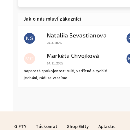
Nataliia Sevastianova
NS
Hodnocení obchodu je 5 z 5 hvězdiček.
24.3.2026
Markéta Chvojková
MC
Hodnocení obchodu je 5 z 5 hvězdiček.
14.11.2025
Naprostá spokojenost! Milé, vstřícné a rychlé
jednání, rádi se vracíme.
GIFTY
Táckomat
Shop Gifty
Aplastic