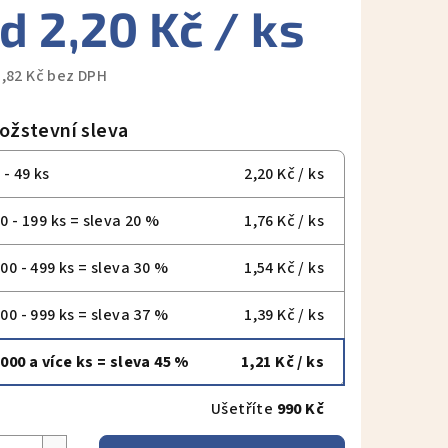
od
2,20 Kč
/ ks
1,82 Kč
bez DPH
ná
a:
ožstevní sleva
 - 49 ks
2,20 Kč
/ ks
0 - 199 ks = sleva 20 %
1,76 Kč
/ ks
00 - 499 ks = sleva 30 %
1,54 Kč
/ ks
00 - 999 ks = sleva 37 %
1,39 Kč
/ ks
000 a více ks = sleva 45 %
1,21 Kč
/ ks
Ušetříte
990 Kč