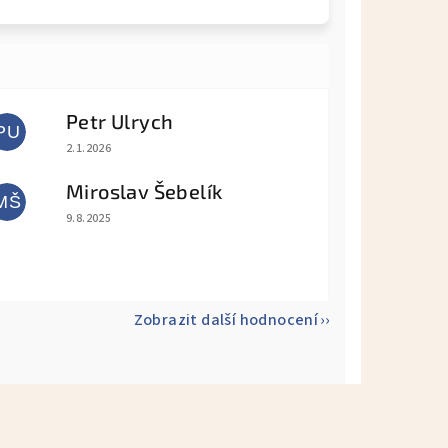
Petr Ulrych
PU
Hodnocení obchodu je 5 z 5 hvězdiček.
2.1.2026
Miroslav Šebelík
MŠ
Hodnocení obchodu je 5 z 5 hvězdiček.
9.8.2025
Zobrazit další hodnocení