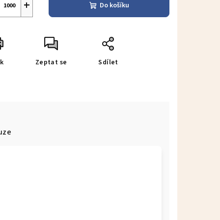
+
Do košíku
sk
Zeptat se
Sdílet
uze