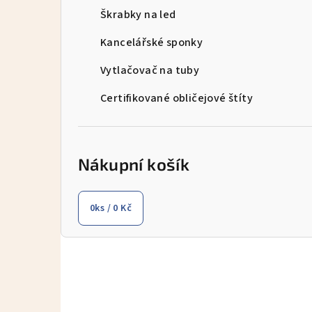
Škrabky na led
n
Kancelářské sponky
í
p
Vytlačovač na tuby
a
Certifikované obličejové štíty
n
e
Nákupní košík
l
0
ks /
0 Kč