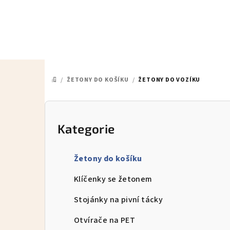
Přejít
na
obsah
/
ŽETONY DO KOŠÍKU
/
ŽETONY DO VOZÍKU
DOMŮ
P
o
Kategorie
Přeskočit
kategorie
s
Žetony do košíku
t
Klíčenky se žetonem
r
Stojánky na pivní tácky
a
Otvírače na PET
n