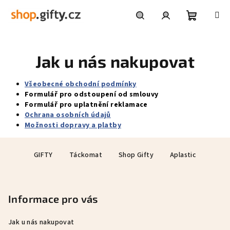
Přejít
na
obsah
Nákupní
Hledat
Přihlášení
Jak u nás nakupovat
košík
Všeobecné obchodní podmínky
Formulář pro odstoupení od smlouvy
Formulář pro uplatnění reklamace
Ochrana osobních údajů
Možnosti dopravy a platby
Z
GIFTY
Táckomat
Shop Gifty
Aplastic
á
p
a
Informace pro vás
t
í
Jak u nás nakupovat