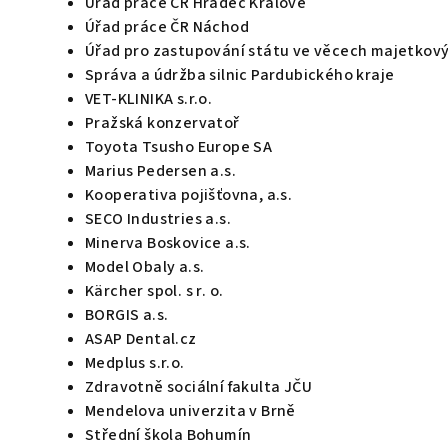
Úřad práce ČR Hradec Králové
Úřad práce ČR Náchod
Úřad pro zastupování státu ve věcech majetkov
Správa a údržba silnic Pardubického kraje
VET-KLINIKA s.r.o.
Pražská konzervatoř
Toyota Tsusho Europe SA
Marius Pedersen a.s.
Kooperativa pojišťovna, a.s.
SECO Industries a.s.
Minerva Boskovice a.s.
Model Obaly a.s.
Kärcher spol. s r. o.
BORGIS a.s.
ASAP Dental.cz
Medplus s.r.o.
Zdravotně sociální fakulta JČU
Mendelova univerzita v Brně
Střední škola Bohumín