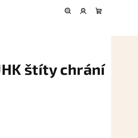
Hledat
Přihlášení
Nákupní
košík
HK štíty chrání