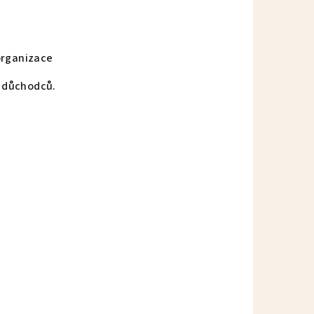
organizace
vů důchodců.