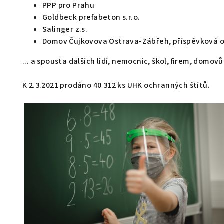
PPP pro Prahu
Goldbeck prefabeton s.r.o.
Salinger z.s.
Domov Čujkovova Ostrava-Zábřeh, příspěvková 
... a spousta dalších lidí, nemocnic, škol, firem, domo
K 2.3.2021 prodáno 40 312 ks UHK ochranných štítů.