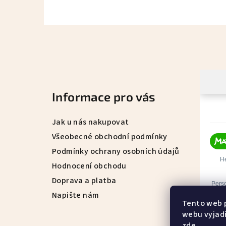
Z
á
p
a
Informace pro vás
t
Jak u nás nakupovat
í
Všeobecné obchodní podmínky
Podmínky ochrany osobních údajů
Hodnocení obchodu
Doprava a platba
Napište nám
Tento web 
webu vyjadř
zde
.