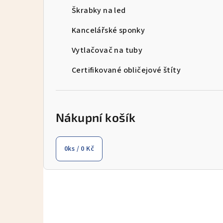
Škrabky na led
n
Kancelářské sponky
í
p
Vytlačovač na tuby
a
Certifikované obličejové štíty
n
e
Nákupní košík
l
0
ks /
0 Kč