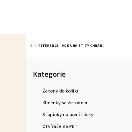
Přejít
na
obsah
/
REFERENCE - KDE UHK ŠTÍTY CHRÁNÍ
DOMŮ
P
o
Kategorie
Přeskočit
kategorie
s
Žetony do košíku
t
Klíčenky se žetonem
r
Stojánky na pivní tácky
a
Otvírače na PET
n