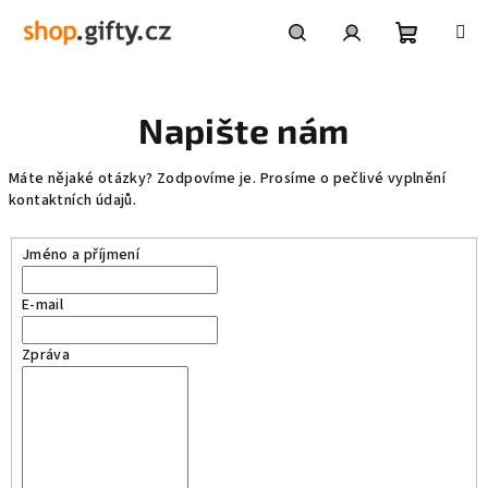
Přejít
na
obsah
Nákupní
Hledat
Přihlášení
Napište nám
košík
Máte nějaké otázky? Zodpovíme je. Prosíme o pečlivé vyplnění
kontaktních údajů.
Jméno a příjmení
E-mail
Zpráva