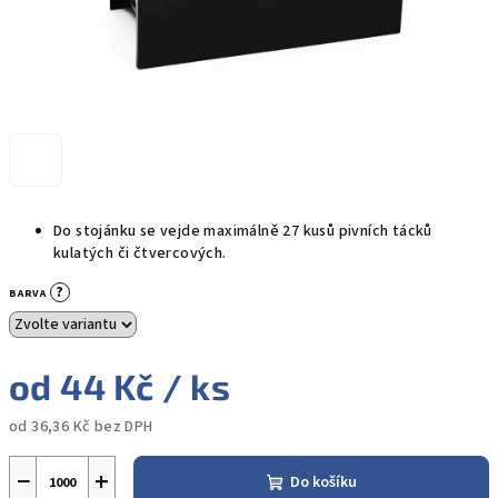
Do stojánku se vejde maximálně 27 kusů pivních tácků
kulatých či čtvercových.
?
BARVA
od
44 Kč
/ ks
od
36,36 Kč
bez DPH
Měrná
cena:
−
+
Do košíku