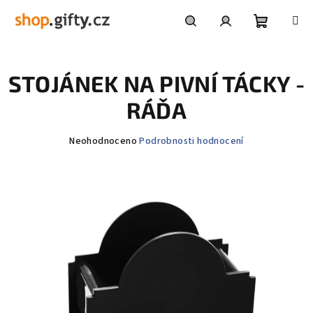
Přejít
na
obsah
Nákupní
Hledat
Přihlášení
STOJÁNEK NA PIVNÍ TÁCKY -
košík
RÁĎA
Průměrné
Neohodnoceno
Podrobnosti hodnocení
hodnocení
produktu
je
0,0
z
5
hvězdiček.