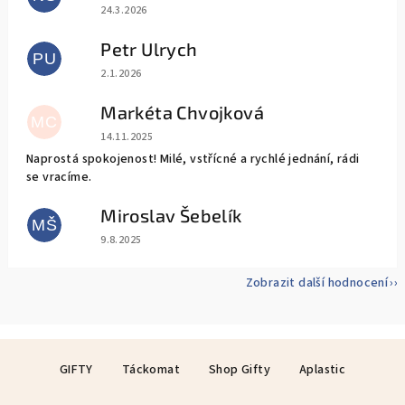
Hodnocení obchodu je 5 z 5 hvězdiček.
24.3.2026
Petr Ulrych
PU
Hodnocení obchodu je 5 z 5 hvězdiček.
2.1.2026
Markéta Chvojková
MC
Hodnocení obchodu je 5 z 5 hvězdiček.
14.11.2025
Naprostá spokojenost! Milé, vstřícné a rychlé jednání, rádi
se vracíme.
Miroslav Šebelík
MŠ
Hodnocení obchodu je 5 z 5 hvězdiček.
9.8.2025
Zobrazit další hodnocení
Z
GIFTY
Táckomat
Shop Gifty
Aplastic
á
p