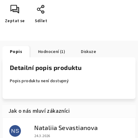
Zeptat se
Sdílet
Popis
Hodnocení (1)
Diskuze
Detailní popis produktu
Popis produktu není dostupný
Nataliia Sevastianova
NS
Hodnocení obchodu je 5 z 5 hvězdiček.
24.3.2026