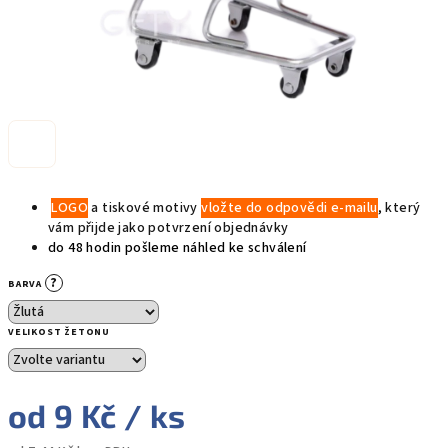
LOGO
a tiskové motivy
vložte do odpovědi e-mailu
, kter
ý
vám
přijde jako potvrzení objednávky
do 48 hodin
pošleme náhled ke schválení
?
BARVA
VELIKOST ŽETONU
od
9 Kč
/ ks