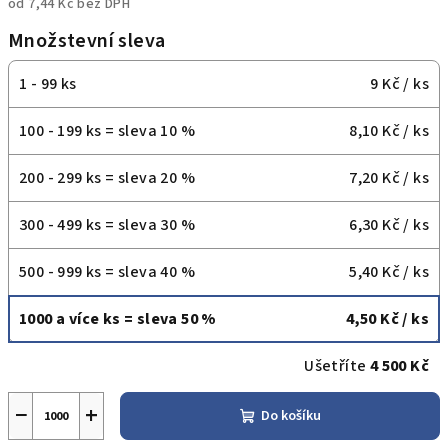
od
7,44 Kč
bez DPH
Měrná
Množstevní sleva
cena:
1 - 99 ks
9 Kč
/ ks
100 - 199 ks = sleva 10 %
8,10 Kč
/ ks
200 - 299 ks = sleva 20 %
7,20 Kč
/ ks
300 - 499 ks = sleva 30 %
6,30 Kč
/ ks
500 - 999 ks = sleva 40 %
5,40 Kč
/ ks
1000 a více ks = sleva 50 %
4,50 Kč
/ ks
Ušetříte
4 500 Kč
−
+
Do košíku