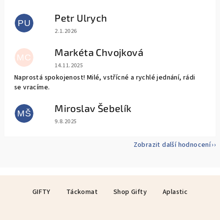
Petr Ulrych
PU
Hodnocení obchodu je 5 z 5 hvězdiček.
2.1.2026
Markéta Chvojková
MC
Hodnocení obchodu je 5 z 5 hvězdiček.
14.11.2025
Naprostá spokojenost! Milé, vstřícné a rychlé jednání, rádi
se vracíme.
Miroslav Šebelík
MŠ
Hodnocení obchodu je 5 z 5 hvězdiček.
9.8.2025
Zobrazit další hodnocení
Z
GIFTY
Táckomat
Shop Gifty
Aplastic
á
p