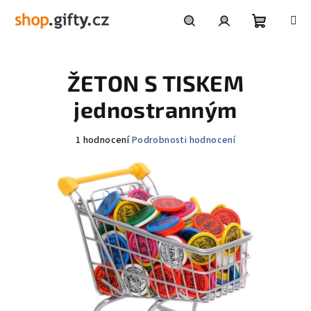
Přejít
na
obsah
Nákupní
Hledat
Přihlášení
ŽETON S TISKEM
košík
jednostranným
Průměrné
1 hodnocení
Podrobnosti hodnocení
hodnocení
produktu
je
5,0
z
5
hvězdiček.