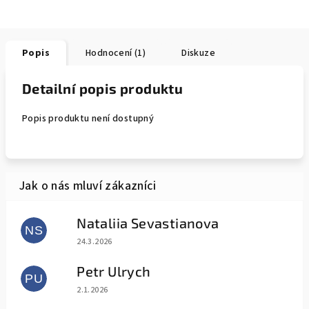
Popis
Hodnocení (1)
Diskuze
Detailní popis produktu
Popis produktu není dostupný
Nataliia Sevastianova
NS
Hodnocení obchodu je 5 z 5 hvězdiček.
24.3.2026
Petr Ulrych
PU
Hodnocení obchodu je 5 z 5 hvězdiček.
2.1.2026