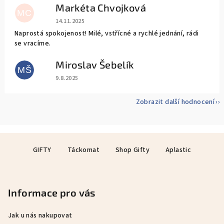
Markéta Chvojková
MC
Hodnocení obchodu je 5 z 5 hvězdiček.
14.11.2025
Naprostá spokojenost! Milé, vstřícné a rychlé jednání, rádi
se vracíme.
Miroslav Šebelík
MŠ
Hodnocení obchodu je 5 z 5 hvězdiček.
9.8.2025
Zobrazit další hodnocení
Z
GIFTY
Táckomat
Shop Gifty
Aplastic
á
p
a
Informace pro vás
t
í
Jak u nás nakupovat