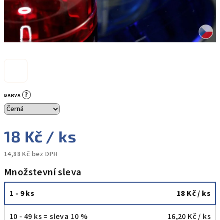
?
BARVA
18 Kč
/ ks
14,88 Kč bez DPH
Měrná
Množstevní sleva
cena:
1 - 9 ks
18 Kč
/ ks
10 - 49 ks = sleva 10 %
16,20 Kč
/ ks