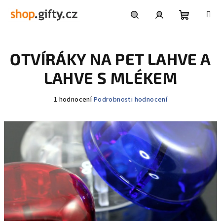
Přejít
na
obsah
Nákupní
Hledat
Přihlášení
OTVÍRÁKY NA PET LAHVE A
košík
LAHVE S MLÉKEM
Průměrné
1 hodnocení
Podrobnosti hodnocení
hodnocení
produktu
je
5,0
z
5
hvězdiček.