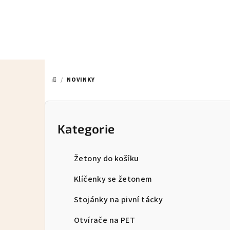
Přejít
na
obsah
/
NOVINKY
DOMŮ
P
o
Kategorie
Přeskočit
kategorie
s
Žetony do košíku
t
Klíčenky se žetonem
r
Stojánky na pivní tácky
a
Otvírače na PET
n