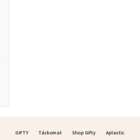
GIFTY
Táckomat
Shop Gifty
Aplastic