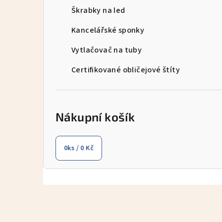
Škrabky na led
n
Kancelářské sponky
í
p
Vytlačovač na tuby
a
Certifikované obličejové štíty
n
e
Nákupní košík
l
0
ks /
0 Kč
Z
á