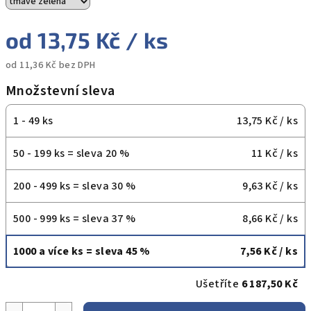
od
13,75 Kč
/ ks
od
11,36 Kč
bez DPH
Měrná
Množstevní sleva
cena:
1 - 49 ks
13,75 Kč
/ ks
50 - 199 ks = sleva 20 %
11 Kč
/ ks
200 - 499 ks = sleva 30 %
9,63 Kč
/ ks
500 - 999 ks = sleva 37 %
8,66 Kč
/ ks
1000 a více ks = sleva 45 %
7,56 Kč
/ ks
Ušetříte
6 187,50 Kč