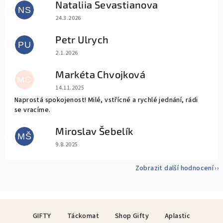
Nataliia Sevastianova
NS
Hodnocení obchodu je 5 z 5 hvězdiček.
24.3.2026
Petr Ulrych
PU
Hodnocení obchodu je 5 z 5 hvězdiček.
2.1.2026
Markéta Chvojková
MC
Hodnocení obchodu je 5 z 5 hvězdiček.
14.11.2025
Naprostá spokojenost! Milé, vstřícné a rychlé jednání, rádi
se vracíme.
Miroslav Šebelík
MŠ
Hodnocení obchodu je 5 z 5 hvězdiček.
9.8.2025
Zobrazit další hodnocení
Z
GIFTY
Táckomat
Shop Gifty
Aplastic
á