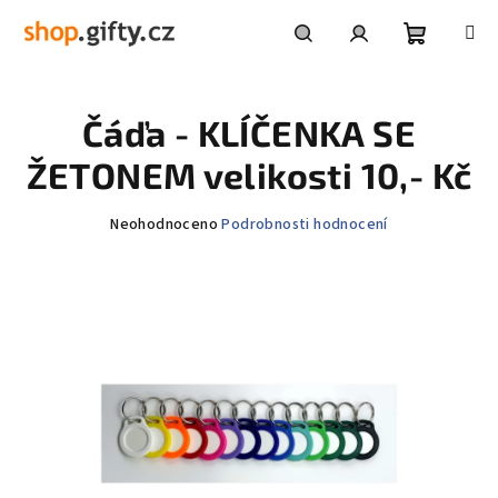
Přejít
na
obsah
Nákupní
Hledat
Přihlášení
Čáďa - KLÍČENKA SE
košík
ŽETONEM velikosti 10,- Kč
Průměrné
Neohodnoceno
Podrobnosti hodnocení
hodnocení
produktu
je
0,0
z
5
hvězdiček.